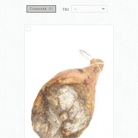
TRI
Comparer (
0
)
--