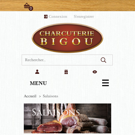
0
Panier:
Connexion
ou
S'enregistrer
(vide)
MENU
Accueil
>
Salaisons
Salaisons