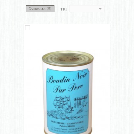
TRI
Comparer (
0
)
--