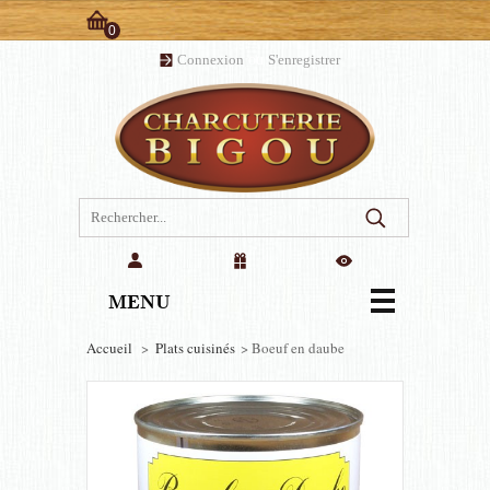
0
Panier:
Connexion
ou
S'enregistrer
(vide)
MENU
Accueil
>
Plats cuisinés
>
Boeuf en daube