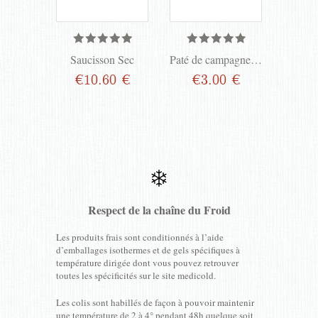
sèche
Saucisson Sec
Paté de campagne 190 gr
 €
€10.60 €
€3.00 €
€
Respect de la chaîne du Froid
Les produits frais sont conditionnés à l’aide
d’emballages isothermes et de gels spécifiques à
température dirigée dont vous pouvez retrouver
toutes les spécificités sur le site medicold.
Les colis sont habillés de façon à pouvoir maintenir
une température de 2 à 4° pendant 48h quelque soit