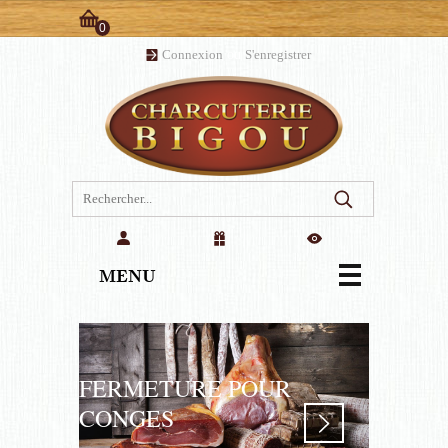
0
Panier:
Connexion
ou
S'enregistrer
(vide)
MENU
FERMETURE POUR
CONGES