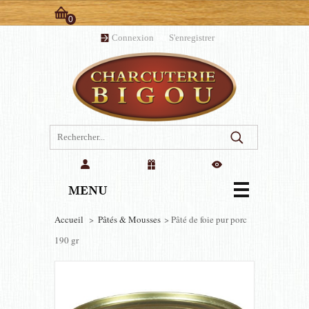
0
Panier:
Connexion
ou
S'enregistrer
(vide)
MENU
Accueil
>
Pâtés & Mousses
>
Pâté de foie pur porc
190 gr