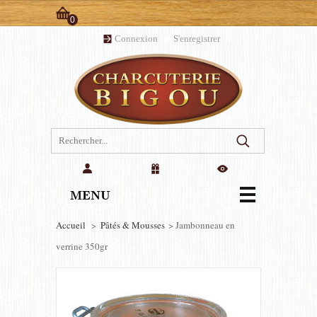
0
Panier:
Connexion
ou
S'enregistrer
(vide)
MENU
Accueil
>
Pâtés & Mousses
>
Jambonneau en
verrine 350gr