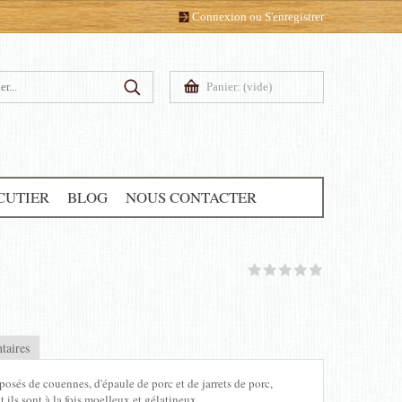
Connexion
ou
S'enregistrer
Panier:
(vide)
CUTIER
BLOG
NOUS CONTACTER
aires
sés de couennes, d'épaule de porc et de jarrets de porc,
 ils sont à la fois moelleux et gélatineux.