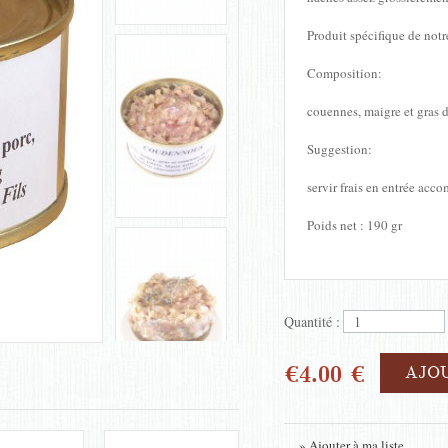
Produit spécifique de notre
Composition:
couennes, maigre et gras de
Suggestion:
servir frais en entrée acc
Poids net : 190 gr
Quantité :
€4.00 €
AJO
» Ajouter à ma liste