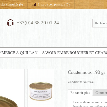
icles consultés
(0)
Liste de comparaison (
0
)
+33(0)4 68 20 01 24
MMERCE À QUILLAN
SAVOIR-FAIRE BOUCHER ET CHAR
Coudennous 190 gr
Condition:
Nouveau
En savoir plus
Comment
Les coudennous sont compo
hachés assez grossièrement