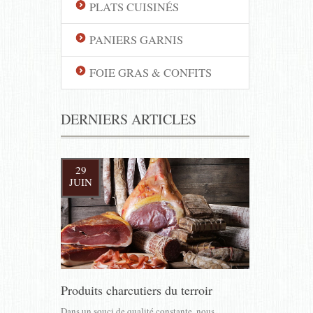
PLATS CUISINÉS
PANIERS GARNIS
FOIE GRAS & CONFITS
DERNIERS ARTICLES
29
JUIN
Produits charcutiers du terroir
Dans un souci de qualité constante, nous